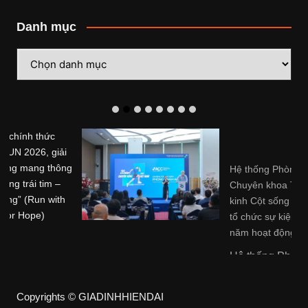
Danh mục
Danh
mục
Hệ thống Phòng khám
Chuyên khoa Trị liệu Thần
kinh Cột sống Hoa Kỳ (ACC)
tổ chức sự kiện kỷ niệm 20
năm hoạt động tại Việt Nam
Hệ thống Phòng khám ...
Copyrights © GIADINHHIENDAI