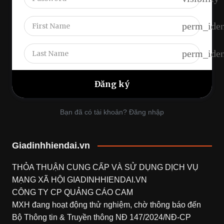
perm_iden
perm_iden
Bạn đã có tài khoản? Đăng nhập
Giadinhhiendai.vn
THỎA THUẬN CUNG CẤP VÀ SỬ DỤNG DỊCH VỤ
MẠNG XÃ HỘI
GIADINHHIENDAI.VN
CÔNG TY CP QUẢNG CÁO CAM
MXH đang hoạt động thử nghiệm, chờ thông báo đến
Bộ Thông tin & Truyền thông NĐ 147/2024/NĐ-CP