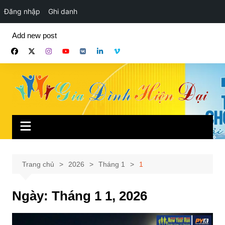
Đăng nhập
Ghi danh
Chuyển
Add new post
đến
phần
nội
dung
Trang chủ
2026
Tháng 1
1
Ngày:
Tháng 1 1, 2026