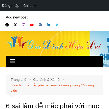
Đăng nhập
Ghi danh
Chuyển
Add new post
đến
phần
nội
dung
Trang chủ
Gia đình & Xã hội
6 sai lầm dễ mắc phải với mục kỹ năng trong CV công
việc
6 sai lầm dễ mắc phải với mục