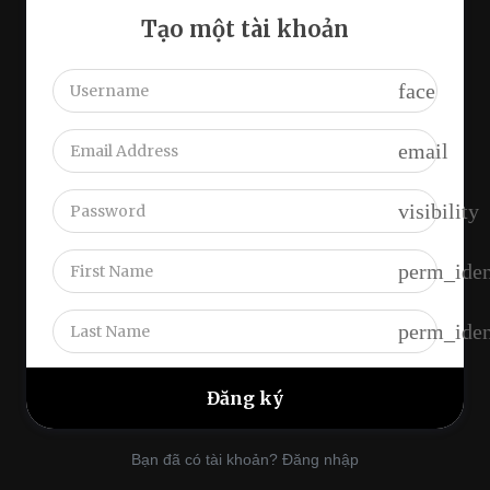
Tạo một tài khoản
face
email
visibility
perm_iden
perm_iden
Bạn đã có tài khoản? Đăng nhập