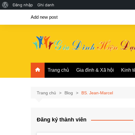
Giới
Đăng nhập
Ghi danh
Chuyển
thiệu
Add new post
đến
về
phần
WordPress
nội
dung
Trang chủ
Gia đình & Xã hội
Kinh t
Trang chủ
Blog
BS. Jean-Marcel
Đăng ký thành viên