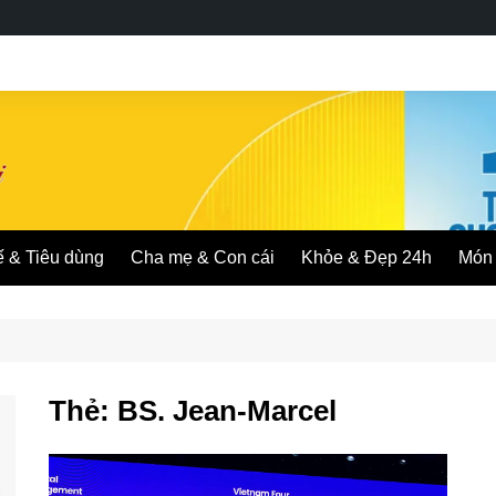
ế & Tiêu dùng
Cha mẹ & Con cái
Khỏe & Đẹp 24h
Món 
Thẻ:
BS. Jean-Marcel