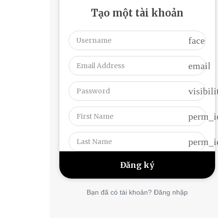
Tạo một tài khoản
face
email
visibili
perm_i
perm_i
Bạn đã có tài khoản? Đăng nhập