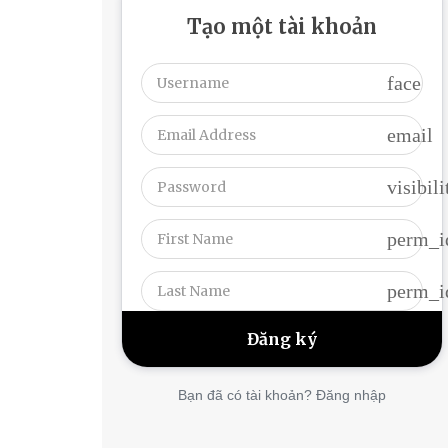
Tạo một tài khoản
face
email
visibili
perm_i
perm_i
Bạn đã có tài khoản? Đăng nhập