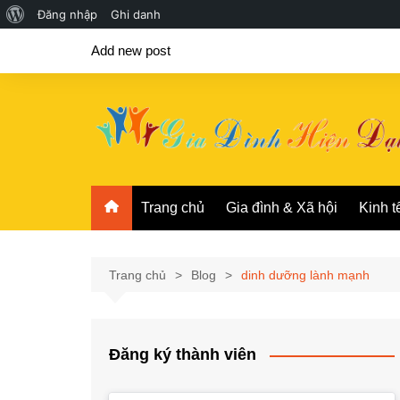
Giới
Đăng nhập
Ghi danh
Chuyển
thiệu
Add new post
đến
về
phần
WordPress
nội
dung
Trang chủ
Gia đình & Xã hội
Kinh t
Trang chủ
Blog
dinh dưỡng lành mạnh
Đăng ký thành viên