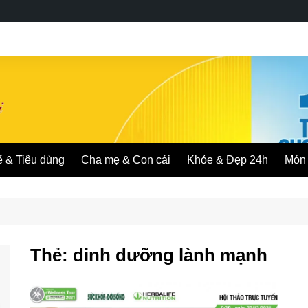
ế & Tiêu dùng
Cha mẹ & Con cái
Khỏe & Đẹp 24h
Món 
Thẻ:
dinh dưỡng lành mạnh