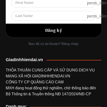
perm_iden
perm_iden
Bạn đã có tài khoản? Đăng nhập
Giadinhhiendai.vn
THỎA THUẬN CUNG CẤP VÀ SỬ DỤNG DỊCH VỤ
MẠNG XÃ HỘI
GIADINHHIENDAI.VN
CÔNG TY CP QUẢNG CÁO CAM
MXH đang hoạt động thử nghiệm, chờ thông báo đến
Bộ Thông tin & Truyền thông NĐ 147/2024/NĐ-CP
Danh mục