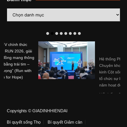
Danh
mục
Hệ thống Phòng khám
Chuyên khoa Trị liệu Thần
kinh Cột sống Hoa Kỳ (ACC)
tổ chức sự kiện kỷ niệm 20
năm hoạt động tại Việt Nam
Hệ thống Phòng khám ...
Copyrights © GIADINHHIENDAI
Bí quyết sống Thọ
Bí quyết Giảm cân
Kinh tế & Tiêu dùng
Món ngon & Điểm đẹp