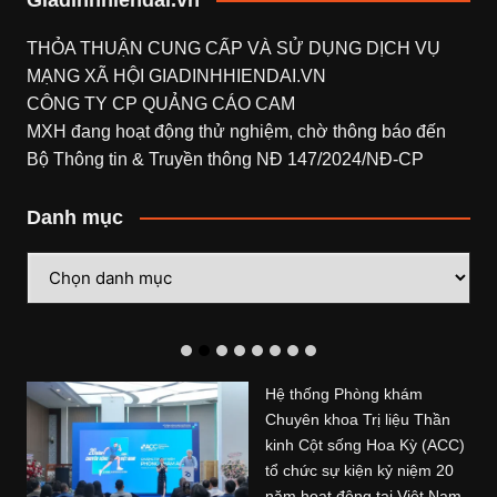
THỎA THUẬN CUNG CẤP VÀ SỬ DỤNG DỊCH VỤ
MẠNG XÃ HỘI
GIADINHHIENDAI.VN
CÔNG TY CP QUẢNG CÁO CAM
MXH đang hoạt động thử nghiệm, chờ thông báo đến
Bộ Thông tin & Truyền thông NĐ 147/2024/NĐ-CP
Danh mục
Danh
mục
Hệ thống Phòng khám
Chuyên khoa Trị liệu Thần
kinh Cột sống Hoa Kỳ (ACC)
tổ chức sự kiện kỷ niệm 20
năm hoạt động tại Việt Nam