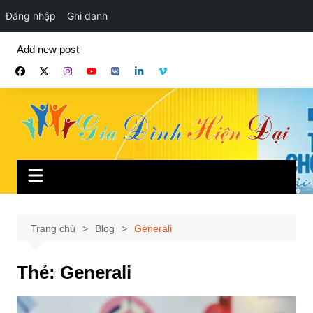
Đăng nhập
Ghi danh
Chuyển
Add new post
đến
phần
nội
dung
Trang chủ
Blog
Generali
Thẻ:
Generali