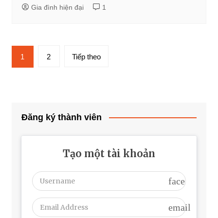
Gia đình hiện đại
1
Phân
1
2
Tiếp theo
trang
bài
viết
Đăng ký thành viên
Tạo một tài khoản
face
email