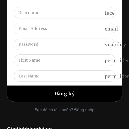
face
email
visibility
perm_iden
perm_iden
Bạn đã có tài khoản? Đăng nhập
Giadinhhiendai.vn