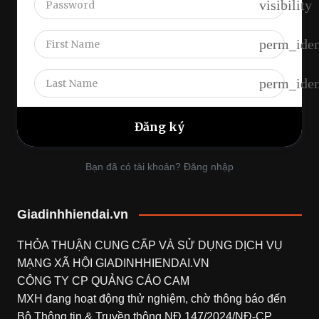
visibility
perm_iden
perm_iden
Bạn đã có tài khoản? Đăng nhập
Giadinhhiendai.vn
THỎA THUẬN CUNG CẤP VÀ SỬ DỤNG DỊCH VỤ
MẠNG XÃ HỘI
GIADINHHIENDAI.VN
CÔNG TY CP QUẢNG CÁO CAM
MXH đang hoạt động thử nghiệm, chờ thông báo đến
Bộ Thông tin & Truyền thông NĐ 147/2024/NĐ-CP