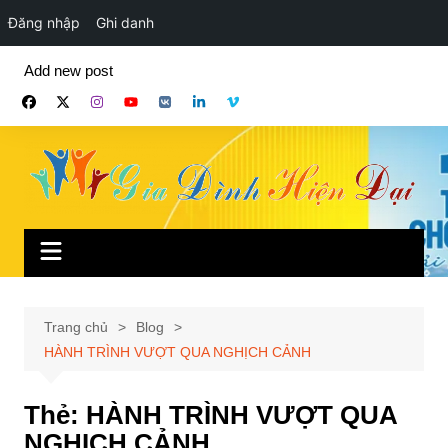
Đăng nhập
Ghi danh
Chuyển
Add new post
đến
phần
nội
dung
Trang chủ
Blog
HÀNH TRÌNH VƯỢT QUA NGHỊCH CẢNH
Thẻ:
HÀNH TRÌNH VƯỢT QUA
NGHỊCH CẢNH