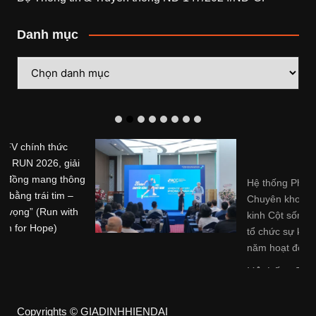
Danh mục
Danh
mục
Hệ thống Phòng khám
Chuyên khoa Trị liệu Thần
kinh Cột sống Hoa Kỳ (ACC)
tổ chức sự kiện kỷ niệm 20
năm hoạt động tại Việt Nam
Hệ thống Phòng khám ...
Copyrights © GIADINHHIENDAI