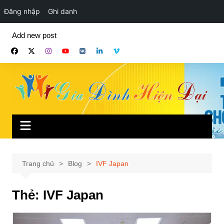
Đăng nhập
Ghi danh
Chuyển
Add new post
đến
phần
nội
dung
Trang chủ
Blog
IVF Japan
Thẻ:
IVF Japan