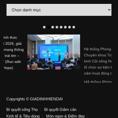
Danh
mục
Hệ thống Phòng khám
Chuyên khoa Trị liệu Thần
kinh Cột sống Hoa Kỳ (ACC)
tổ chức sự kiện kỷ niệm 20
năm hoạt động tại Việt Nam
Hệ thống Phòng khám ...
Copyrights © GIADINHHIENDAI
Bí quyết sống Thọ
Bí quyết Giảm cân
Kinh tế & Tiêu dùng
Món ngon & Điểm đẹp
Khỏe & Đẹp 24h
Góc thư giãn
Cha mẹ & Con cái