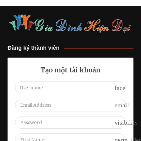
Đăng ký thành viên
Tạo một tài khoản
face
email
visibility
perm_iden