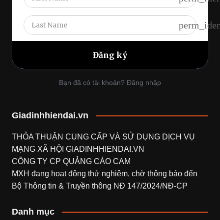
perm_iden
Bạn đã có tài khoản? Đăng nhập
Giadinhhiendai.vn
THỎA THUẬN CUNG CẤP VÀ SỬ DỤNG DỊCH VỤ
MẠNG XÃ HỘI
GIADINHHIENDAI.VN
CÔNG TY CP QUẢNG CÁO CAM
MXH đang hoạt động thử nghiệm, chờ thông báo đến
Bộ Thông tin & Truyền thông NĐ 147/2024/NĐ-CP
Danh mục