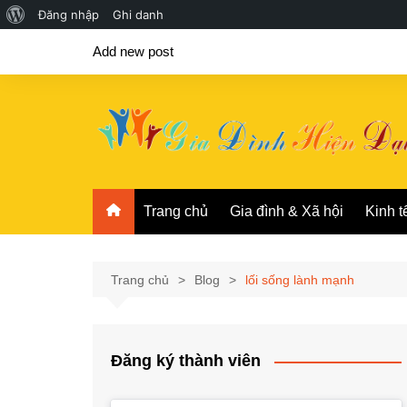
Giới
Đăng nhập
Ghi danh
Chuyển
thiệu
Add new post
đến
về
phần
WordPress
nội
dung
Trang chủ
Gia đình & Xã hội
Kinh t
Trang chủ
Blog
lối sống lành mạnh
Đăng ký thành viên