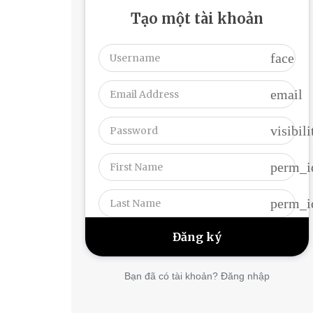
Tạo một tài khoản
face
email
visibili
perm_i
perm_i
Bạn đã có tài khoản? Đăng nhập