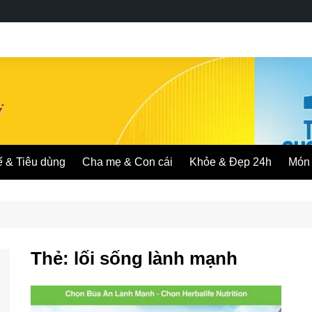
ế & Tiêu dùng
Cha mẹ & Con cái
Khỏe & Đẹp 24h
Món 
Thẻ:
lối sống lành mạnh