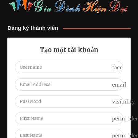
Đăng ký thành viên
Tạo một tài khoản
face
email
visibility
perm_iden
perm_iden