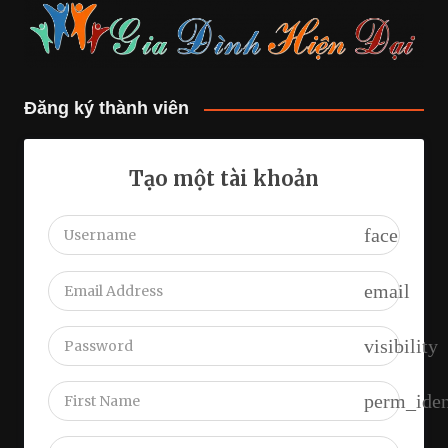
Đăng ký thành viên
Tạo một tài khoản
face
email
visibility
perm_iden