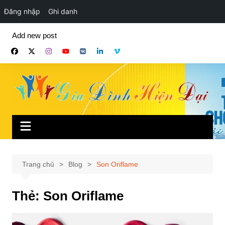
Đăng nhập
Ghi danh
Chuyển
Add new post
đến
phần
nội
dung
Trang chủ
Blog
Son Oriflame
Thẻ:
Son Oriflame