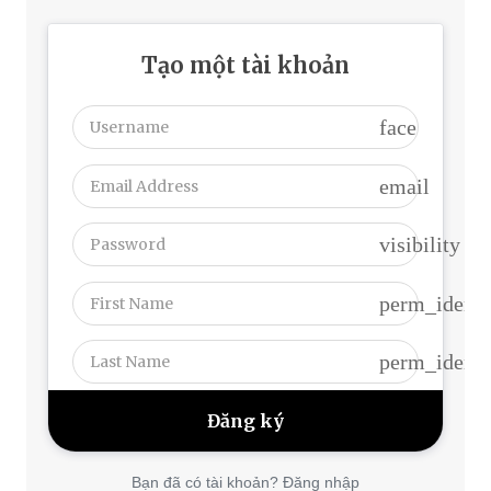
Tạo một tài khoản
face
email
visibility
perm_identi
perm_identi
Bạn đã có tài khoản? Đăng nhập