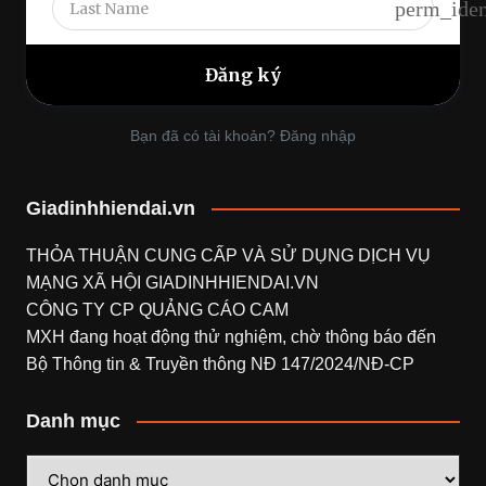
perm_iden
Bạn đã có tài khoản? Đăng nhập
Giadinhhiendai.vn
THỎA THUẬN CUNG CẤP VÀ SỬ DỤNG DỊCH VỤ
MẠNG XÃ HỘI
GIADINHHIENDAI.VN
CÔNG TY CP QUẢNG CÁO CAM
MXH đang hoạt động thử nghiệm, chờ thông báo đến
Bộ Thông tin & Truyền thông NĐ 147/2024/NĐ-CP
Danh mục
Danh