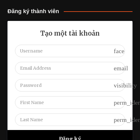
Đăng ký thành viên
Tạo một tài khoản
face
email
visibility
perm_iden
perm_iden