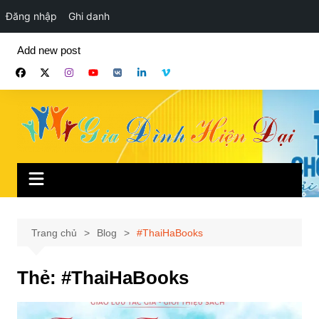
Đăng nhập
Ghi danh
Chuyển
Add new post
đến
phần
nội
dung
Trang chủ
Blog
#ThaiHaBooks
Thẻ:
#ThaiHaBooks