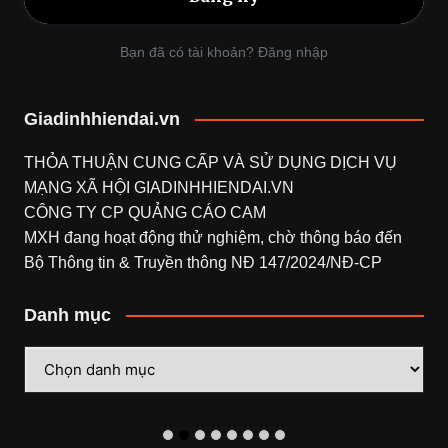
Bạn đã có tài khoản? Đăng nhập
Giadinhhiendai.vn
THỎA THUẬN CUNG CẤP VÀ SỬ DỤNG DỊCH VỤ
MẠNG XÃ HỘI
GIADINHHIENDAI.VN
CÔNG TY CP QUẢNG CÁO CAM
MXH đang hoạt động thử nghiệm, chờ thông báo đến
Bộ Thông tin & Truyền thông NĐ 147/2024/NĐ-CP
Danh mục
Danh
mục