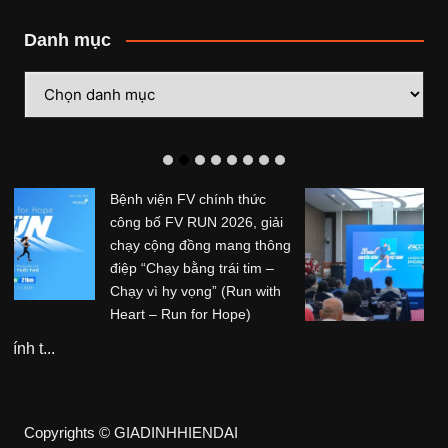
Danh mục
Danh
mục
Hệ thống Phòng khám
Chuyên khoa Trị liệu Thần
kinh Cột sống Hoa Kỳ (ACC)
tổ chức sự kiện kỷ niệm 20
năm hoạt động tại Việt Nam
Hệ thống Phòng khám ...
Copyrights © GIADINHHIENDAI