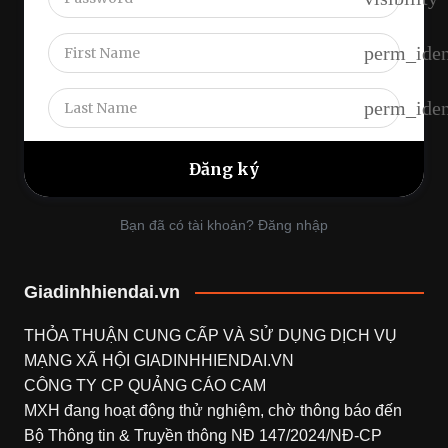
perm_iden
perm_iden
Bạn đã có tài khoản? Đăng nhập
Giadinhhiendai.vn
THỎA THUẬN CUNG CẤP VÀ SỬ DỤNG DỊCH VỤ
MẠNG XÃ HỘI
GIADINHHIENDAI.VN
CÔNG TY CP QUẢNG CÁO CAM
MXH đang hoạt động thử nghiệm, chờ thông báo đến
Bộ Thông tin & Truyền thông NĐ 147/2024/NĐ-CP