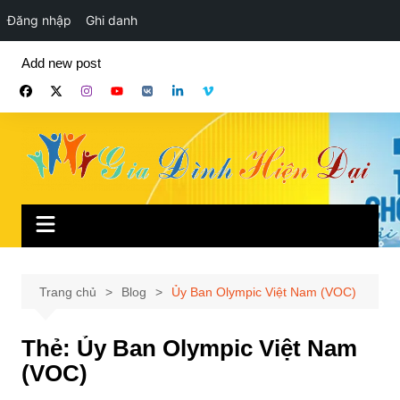
Đăng nhập
Ghi danh
Chuyển
Add new post
đến
phần
nội
dung
Trang chủ
Blog
Ủy Ban Olympic Việt Nam (VOC)
Thẻ:
Ủy Ban Olympic Việt Nam
(VOC)