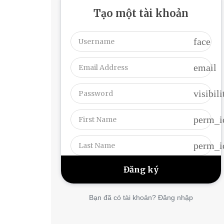
Tạo một tài khoản
face
email
visibili
perm_i
perm_i
Bạn đã có tài khoản? Đăng nhập