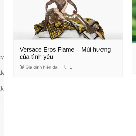
Versace Eros Flame – Mùi hương
của tình yêu
ty
Gia đình hiện đại
1
dentity
dentity