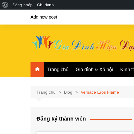
Giới
Đăng nhập
Ghi danh
Chuyển
thiệu
Add new post
đến
về
phần
WordPress
nội
dung
Trang chủ
Gia đình & Xã hội
Kinh t
Trang chủ
Blog
Versace Eros Flame
Đăng ký thành viên