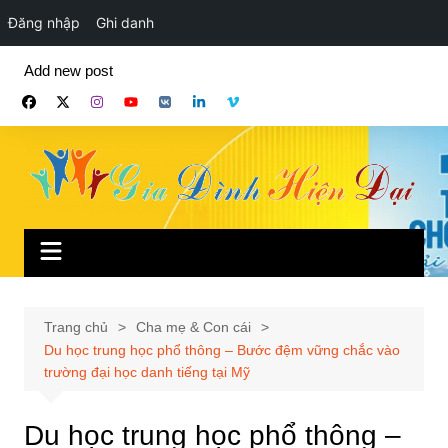
Đăng nhập
Ghi danh
Chuyển
Add new post
đến
phần
nội
dung
Trang chủ
Cha mẹ & Con cái
Du học trung học phổ thông – Bước đệm vững chắc vào
trường đại học danh tiếng tại Mỹ
Du học trung học phổ thông –