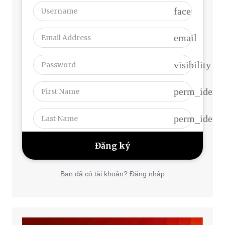
face
email
visibility
perm_identi
perm_identi
Bạn đã có tài khoản? Đăng nhập