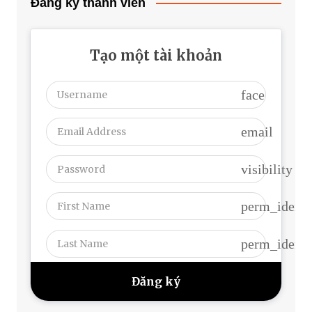
Đăng ký thành viên
Tạo một tài khoản
face
email
visibility
perm_identi
perm_identi