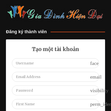
Đăng ký thành viên
Tạo một tài khoản
face
email
visibility
perm_iden