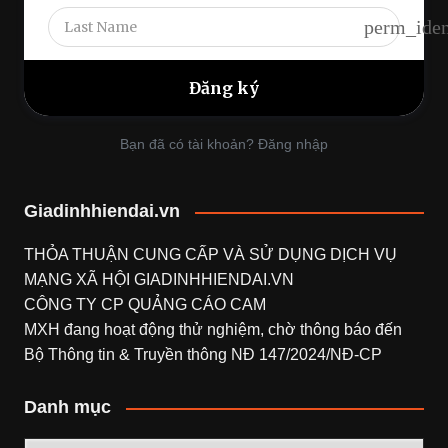
perm_iden
Bạn đã có tài khoản? Đăng nhập
Giadinhhiendai.vn
THỎA THUẬN CUNG CẤP VÀ SỬ DỤNG DỊCH VỤ
MẠNG XÃ HỘI
GIADINHHIENDAI.VN
CÔNG TY CP QUẢNG CÁO CAM
MXH đang hoạt động thử nghiệm, chờ thông báo đến
Bộ Thông tin & Truyền thông NĐ 147/2024/NĐ-CP
Danh mục