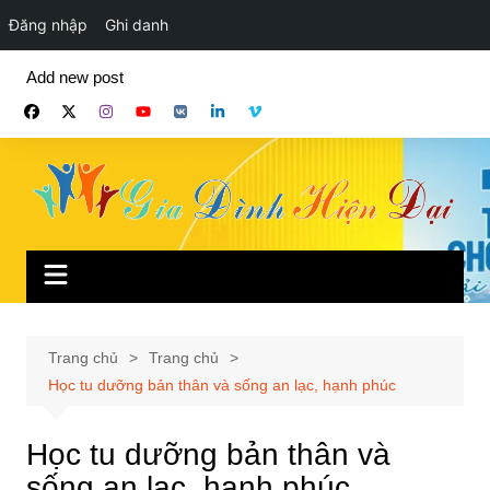
Đăng nhập
Ghi danh
Chuyển
Add new post
đến
phần
nội
dung
Trang chủ
Trang chủ
Học tu dưỡng bản thân và sống an lạc, hạnh phúc
Học tu dưỡng bản thân và
sống an lạc, hạnh phúc