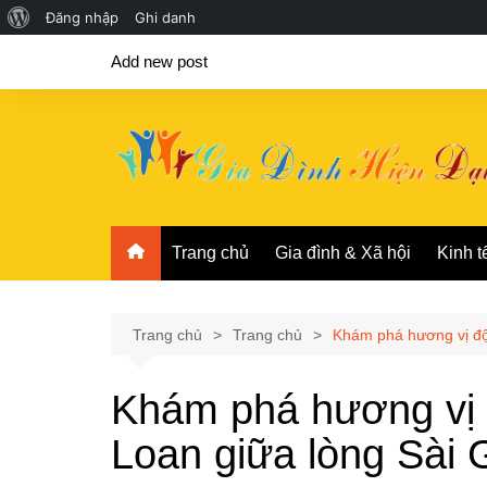
Giới
Đăng nhập
Ghi danh
Chuyển
thiệu
Add new post
đến
về
phần
WordPress
nội
dung
Trang chủ
Gia đình & Xã hội
Kinh t
Trang chủ
Trang chủ
Khám phá hương vị độ
Khám phá hương vị 
Loan giữa lòng Sài 