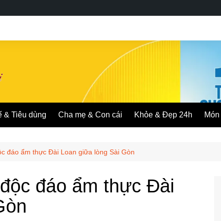
ế & Tiêu dùng
Cha mẹ & Con cái
Khỏe & Đẹp 24h
Món 
c đáo ẩm thực Đài Loan giữa lòng Sài Gòn
độc đáo ẩm thực Đài
Gòn