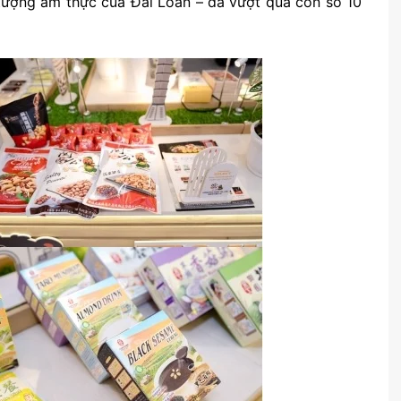
 tượng ẩm thực của Đài Loan – đã vượt qua con số 10