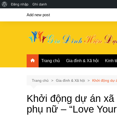
Giới
Đăng nhập
Ghi danh
Chuyển
thiệu
Add new post
đến
về
phần
WordPress
nội
dung
Trang chủ
Gia đình & Xã hội
Kinh t
Trang chủ
Gia đình & Xã hội
Khởi động dự á
Khởi động dự án xã 
phụ nữ – “Love Your