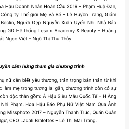
̉i, Hoa Hậu Doanh Nhân Hoàn Cầu 2019 – Phạm Huệ Đan,
ng ty Thế giới Mẹ và Bé – Lê Huyền Trang, Giám
eclin, Người Đẹp Nguyễn Xuân Uyển Nhi, Nhà Báo
ổng GĐ Hệ thống Lesam Academy & Beauty – Hoàng
́t Ngọc Viêt – Ngô Thị Thu Thủy.
yền cảm hứng tham gia chương trình
̣ nữ cần biết yêu thương, trân trọng bản thân từ khi
̣c làm mẹ trong tương lai gần, chương trình còn có sự
i còn độc thân gồm: Á Hậu Siêu Mẫu Quốc Tế – H Ăng
 Nhi Phạm, Hoa Hậu Báo Phụ Nữ Việt Nam Qua Ảnh
̀ng Missphoto 2017 – Nguyễn Thanh Trúc, Quán Quân
gư, CEO Ladali Bralettes – Lê Thị Mai Trang.