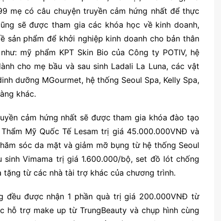
 99 mẹ có câu chuyện truyền cảm hứng nhất để thực
 cũng sẽ được tham gia các khóa học về kinh doanh,
̣ về sản phẩm để khởi nghiệp kinh doanh cho bản thân
nh như: mỹ phẩm KPT Skin Bio của Công ty POTIV, hệ
 dành cho mẹ bầu và sau sinh Ladali La Luna, các vật
nh dinh dưỡng MGourmet, hệ thống Seoul Spa, Kelly Spa,
àng khác.
ruyền cảm hứng nhất sẽ được tham gia khóa đào tạo
n Thẩm Mỹ Quốc Tế Lesam trị giá 45.000.000VNĐ và
chăm sóc da mặt và giảm mỡ bụng từ hệ thống Seoul
sinh Vimama trị giá 1.600.000/bộ, set đồ lót chống
ặng từ các nhà tài trợ khác của chương trình.
ing đều được nhận 1 phần quà trị giá 200.000VNĐ từ
ợc hỗ trợ make up từ TrungBeauty và chụp hình cùng