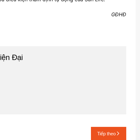
GĐHĐ
iện Đại
Tiếp theo