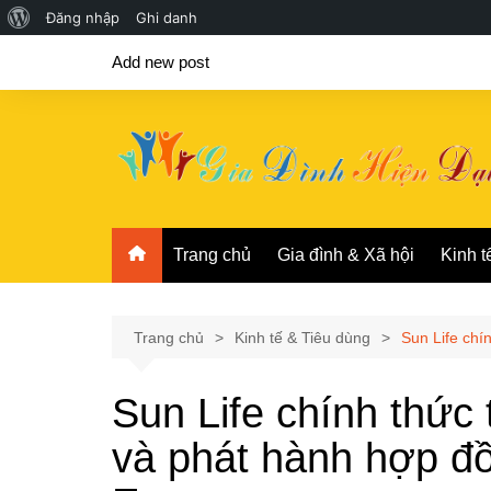
Giới
Đăng nhập
Ghi danh
Chuyển
thiệu
Add new post
đến
về
phần
WordPress
nội
dung
Trang chủ
Gia đình & Xã hội
Kinh t
Trang chủ
Kinh tế & Tiêu dùng
Sun Life chí
Sun Life chính thức 
và phát hành hợp 