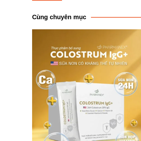
hướng
bài
Cùng chuyên mục
viết