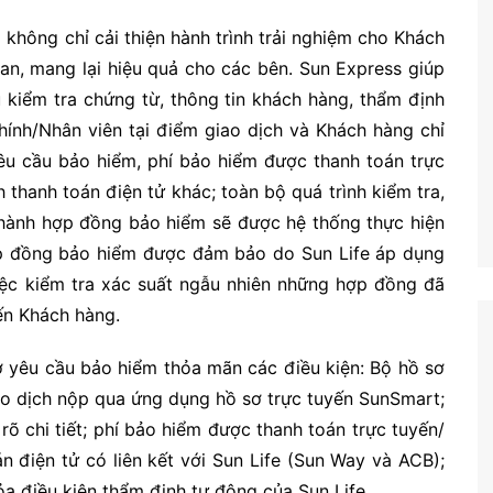
không chỉ cải thiện hành trình trải nghiệm cho Khách
gian, mang lại hiệu quả cho các bên. Sun Express giúp
 kiểm tra chứng từ, thông tin khách hàng, thẩm định
́nh/Nhân viên tại điểm giao dịch và Khách hàng chỉ
 yêu cầu bảo hiểm, phí bảo hiểm được thanh toán trực
thanh toán điện tử khác; toàn bộ quá trình kiểm tra,
t hành hợp đồng bảo hiểm sẽ được hệ thống thực hiện
hợp đồng bảo hiểm được đảm bảo do Sun Life áp dụng
việc kiểm tra xác suất ngẫu nhiên những hợp đồng đã
ến Khách hàng.
ơ yêu cầu bảo hiểm thỏa mãn các điều kiện: Bộ hồ sơ
iao dịch nộp qua ứng dụng hồ sơ trực tuyến SunSmart;
õ chi tiết; phí bảo hiểm được thanh toán trực tuyến/
 điện tử có liên kết với Sun Life (Sun Way và ACB);
ỏa điều kiện thẩm định tự động của Sun Life.