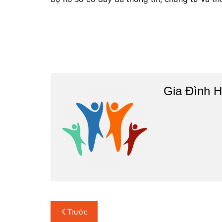
Gia Đình H
Điều
Trước