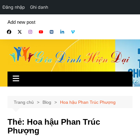
Đăng nhập
Ghi danh
Chuyển
Add new post
đến
phần
nội
dung
Trang chủ
Blog
Hoa hậu Phan Trúc Phượng
Thẻ:
Hoa hậu Phan Trúc
Phượng