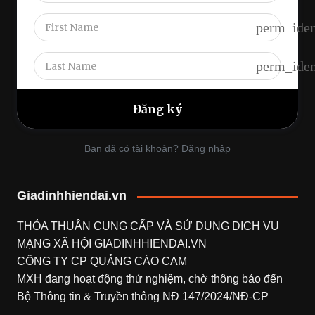
perm_iden
perm_iden
Bạn đã có tài khoản? Đăng nhập
Giadinhhiendai.vn
THỎA THUẬN CUNG CẤP VÀ SỬ DỤNG DỊCH VỤ
MẠNG XÃ HỘI
GIADINHHIENDAI.VN
CÔNG TY CP QUẢNG CÁO CAM
MXH đang hoạt động thử nghiệm, chờ thông báo đến
Bộ Thông tin & Truyền thông NĐ 147/2024/NĐ-CP