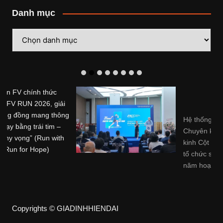
Danh mục
Danh
mục
Hệ thống Phòng khám
Chuyên khoa Trị liệu Thần
kinh Cột sống Hoa Kỳ (ACC)
tổ chức sự kiện kỷ niệm 20
năm hoạt động tại Việt Nam
Hệ thống Phòng khám ...
Copyrights © GIADINHHIENDAI
Bí quyết sống Thọ
Bí quyết Giảm cân