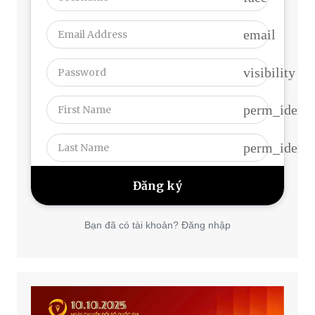
email
visibility
perm_identi
perm_identi
Bạn đã có tài khoản? Đăng nhập