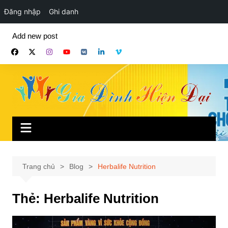
Đăng nhập
Ghi danh
Chuyển
Add new post
đến
phần
nội
dung
Trang chủ
Blog
Herbalife Nutrition
Thẻ:
Herbalife Nutrition