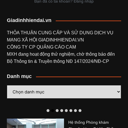
Bạn đã có tài khoản? Đăng nhập
Giadinhhiendai.vn
THỎA THUẬN CUNG CẤP VÀ SỬ DỤNG DỊCH VỤ
MẠNG XÃ HỘI
GIADINHHIENDAI.VN
CÔNG TY CP QUẢNG CÁO CAM
MXH đang hoạt động thử nghiệm, chờ thông báo đến
Bộ Thông tin & Truyền thông NĐ 147/2024/NĐ-CP
Danh mục
Danh
mục
Hệ thống Phòng khám