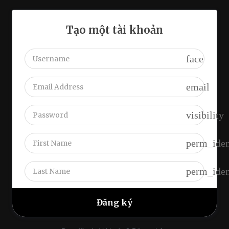
Tạo một tài khoản
face
email
visibility
perm_iden
perm_iden