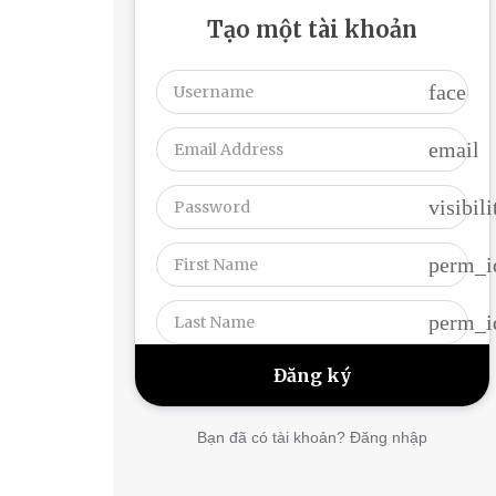
Tạo một tài khoản
face
email
visibili
perm_i
perm_i
Bạn đã có tài khoản? Đăng nhập