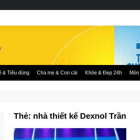
ế & Tiêu dùng
Cha mẹ & Con cái
Khỏe & Đẹp 24h
Món 
Thẻ:
nhà thiết kế Dexnol Trần