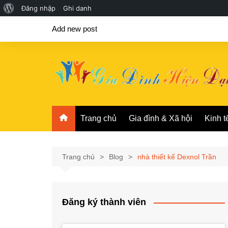
Giới
Đăng nhập
Ghi danh
Chuyển
thiệu
Add new post
đến
về
phần
WordPress
nội
dung
Trang chủ
Gia đình & Xã hội
Kinh t
Trang chủ
Blog
nhà thiết kế Dexnol Trần
Đăng ký thành viên