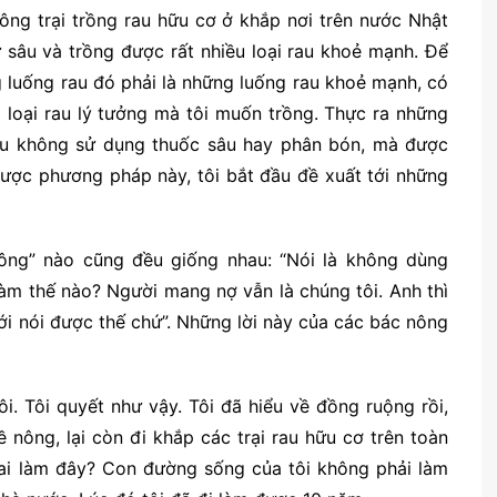
nông trại trồng rau hữu cơ ở khắp nơi trên nước Nhật
 sâu và trồng được rất nhiều loại rau khoẻ mạnh. Để
ng luống rau đó phải là những luống rau khoẻ mạnh, có
 loại rau lý tưởng mà tôi muốn trồng. Thực ra những
rau không sử dụng thuốc sâu hay phân bón, mà được
được phương pháp này, tôi bắt đầu đề xuất tới những
nông” nào cũng đều giống nhau: “Nói là không dùng
làm thế nào? Người mang nợ vẫn là chúng tôi. Anh thì
ới nói được thế chứ”. Những lời này của các bác nông
ôi. Tôi quyết như vậy. Tôi đã hiểu về đồng ruộng rồi,
nông, lại còn đi khắp các trại rau hữu cơ trên toàn
 ai làm đây? Con đường sống của tôi không phải làm