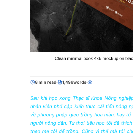
Clean minimal book 4x6 mockup on black 
8 min read
1,496words
Sau khi học xong Thạc sĩ Khoa Nông nghiệp,
nhân viên phổ cập kiến thức cải tiến nông n
về phương pháp gieo trồng hoa màu, hay tổ
người nông dân. Từ thời tiểu học tôi đã thích
theo mẹ tôi để trồng. Cũng vì thế mà tôi c