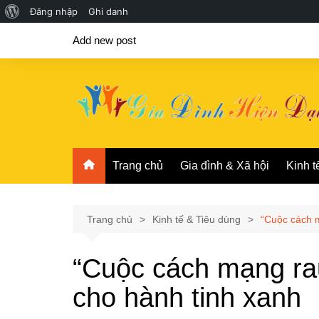
Giới
Đăng nhập
Ghi danh
Chuyển
thiệu
Add new post
đến
về
phần
WordPress
nội
dung
Trang chủ
Gia đình & Xã hội
Kinh t
Trang chủ
Kinh tế & Tiêu dùng
“Cuộc cách m
“Cuộc cách mạng ra
cho hành tinh xanh