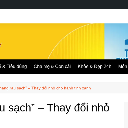
ế & Tiêu dùng
Cha mẹ & Con cái
Khỏe & Đẹp 24h
Món 
ạng rau sạch” – Thay đổi nhỏ cho hành tinh xanh
u sạch” – Thay đổi nhỏ