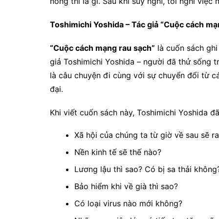
nông thì là gì. Sau khi suy nghĩ, tôi nghỉ việ
Toshimichi Yoshida – Tác giả “Cuộc cách m
“Cuộc cách mạng rau sạch”
là cuốn sách ghi
giả Toshimichi Yoshida – người đã thử sống t
là câu chuyện đi cùng với sự chuyển đổi từ c
đại.
Khi viết cuốn sách này, Toshimichi Yoshida đã
Xã hội của chúng ta từ giờ về sau sẽ r
Nền kinh tế sẽ thế nào?
Lương lậu thì sao? Có bị sa thải không
Bảo hiểm khi về già thì sao?
Có loại virus nào mới không?