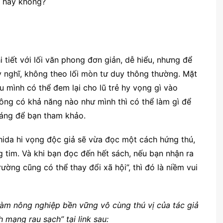
a hay không?
 tiết với lối văn phong đơn giản, dễ hiểu, nhưng để
y nghĩ, không theo lối mòn tư duy thông thường. Mặt
u mình có thể đem lại cho lũ trẻ hy vọng gì vào
ông có khả năng nào như mình thì có thể làm gì để
đáng để bạn tham khảo.
hida hi vọng độc giả sẽ vừa đọc một cách hứng thú,
ng tim. Và khi bạn đọc đến hết sách, nếu bạn nhận ra
ờng cũng có thể thay đổi xã hội”, thì đó là niềm vui
làm nông nghiệp bền vững vô cùng thú vị của tác giả
mạng rau sạch” tại link sau: