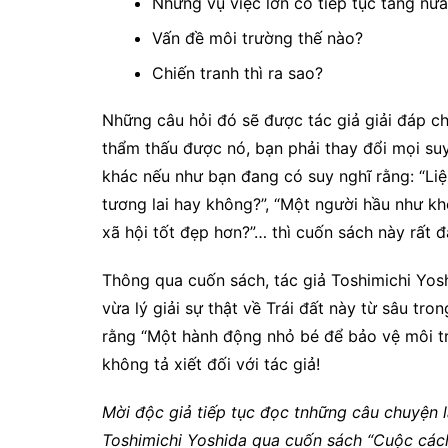
Những vụ việc lớn có tiếp tục tăng nữ
Vấn đề môi trường thế nào?
Chiến tranh thì ra sao?
Những câu hỏi đó sẽ được tác giả giải đáp chi
thẩm thấu được nó, bạn phải thay đổi mọi su
khác nếu như bạn đang có suy nghĩ rằng: “Liệ
tương lai hay không?”, “Một người hầu như kh
xã hội tốt đẹp hơn?”… thì cuốn sách này rất 
Thông qua cuốn sách, tác giả Toshimichi Yos
vừa lý giải sự thật về Trái đất này từ sâu tro
rằng “Một hành động nhỏ bé để bảo vệ môi trư
không tả xiết đối với tác giả!
Mời độc giả tiếp tục đọc tnhững câu chuyện 
Toshimichi Yoshida qua cuốn sách “Cuộc cách 