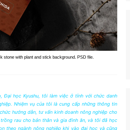
stone with plant and stick background. PSD file.
 Đại học Kyushu, tôi làm việc ở tỉnh với chức danh
ghiệp. Nhiệm vụ của tôi là cung cấp những thông tin
 chức hướng dẫn, tư vấn kinh doanh nông nghiệp cho
 trồng rau cho bản thân và gia đình ăn, và tôi đã học
họn theo ngành nông nghiệp khi vào đại học và cũng