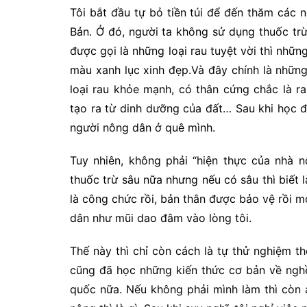
Tôi bắt đầu tự bỏ tiền túi để đến thăm các 
Bản. Ở đó, người ta không sử dụng thuốc trừ
được gọi là những loại rau tuyệt vời thì nhữ
màu xanh lục xinh đẹp.Và đây chính là những
loại rau khỏe mạnh, có thân cứng chắc là 
tạo ra từ dinh dưỡng của đất… Sau khi học 
người nông dân ở quê mình.
Tuy nhiên, không phải “hiện thực của nhà 
thuốc trừ sâu nữa nhưng nếu có sâu thì biết 
là công chức rồi, bản thân được bảo vệ rồi m
dân như mũi dao đâm vào lòng tôi.
Thế này thì chỉ còn cách là tự thử nghiệm th
cũng đã học những kiến thức cơ bản về nghề 
quốc nữa. Nếu không phải mình làm thì còn