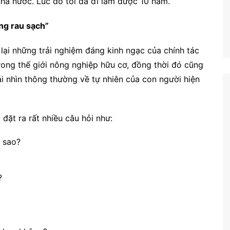
c nhà nước. Lúc đó tôi đã đi làm được 10 năm.
ạng rau sạch”
 lại những trải nghiệm đáng kinh ngạc của chính tác
rong thế giới nông nghiệp hữu cơ, đồng thời đó cũng
ái nhìn thông thường về tự nhiên của con người hiện
 đặt ra rất nhiều câu hỏi như:
a sao?
?