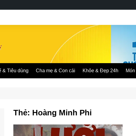
ế & Tiêu dùng
Cha mẹ & Con cái
Khỏe & Đẹp 24h
Món 
Thẻ:
Hoàng Minh Phi