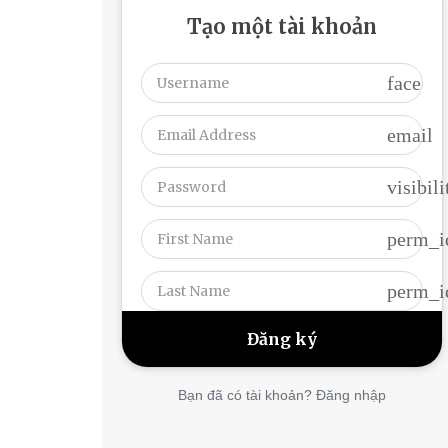
Tạo một tài khoản
face
email
visibili
perm_i
perm_i
Bạn đã có tài khoản? Đăng nhập