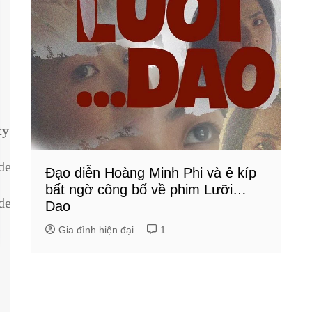
ty
dentity
Đạo diễn Hoàng Minh Phi và ê kíp
bất ngờ công bố về phim Lưỡi…
dentity
Dao
Gia đình hiện đại
1