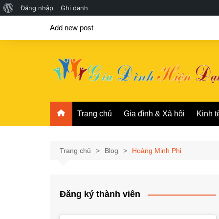
Giới
Đăng nhập
Ghi danh
Chuyển
thiệu
Add new post
đến
về
phần
WordPress
nội
dung
Trang chủ
Gia đình & Xã hội
Kinh t
Trang chủ
Blog
Hoàng Minh Phi
Đăng ký thành viên