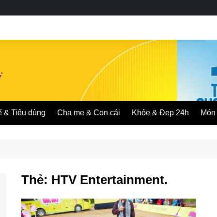
ế & Tiêu dùng
Cha mẹ & Con cái
Khỏe & Đẹp 24h
Món 
Thẻ:
HTV Entertainment.