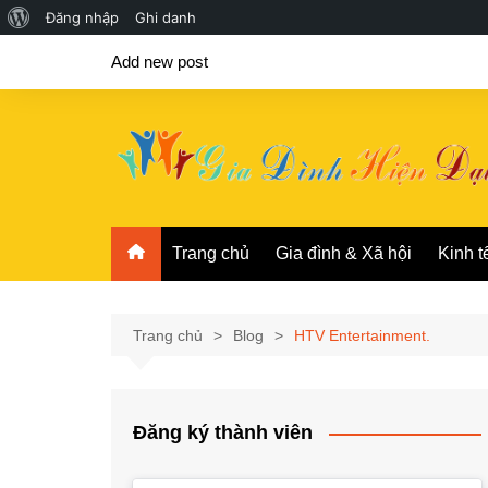
Giới
Đăng nhập
Ghi danh
Chuyển
thiệu
Add new post
đến
về
phần
WordPress
nội
dung
Trang chủ
Gia đình & Xã hội
Kinh t
Trang chủ
Blog
HTV Entertainment.
Đăng ký thành viên