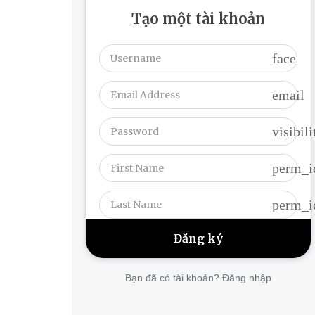
Tạo một tài khoản
face
email
visibili
perm_i
perm_i
Bạn đã có tài khoản? Đăng nhập