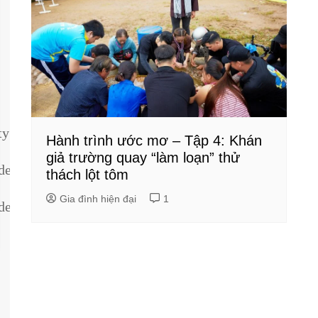
ty
Hành trình ước mơ – Tập 4: Khán
giả trường quay “làm loạn” thử
dentity
thách lột tôm
Gia đình hiện đại
1
dentity