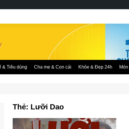
ế & Tiêu dùng
Cha mẹ & Con cái
Khỏe & Đẹp 24h
Món 
Thẻ:
Lưỡi Dao