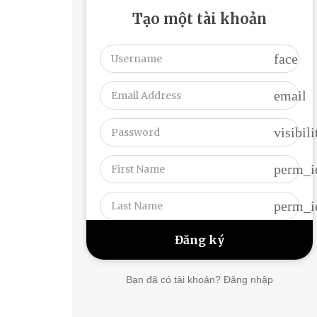
Tạo một tài khoản
face
email
visibili
perm_i
perm_i
Bạn đã có tài khoản? Đăng nhập