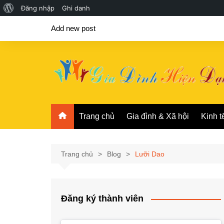
Giới
Đăng nhập
Ghi danh
Chuyển
thiệu
Add new post
đến
về
phần
WordPress
nội
dung
Trang chủ
Gia đình & Xã hội
Kinh t
Trang chủ
Blog
Lưỡi Dao
Đăng ký thành viên