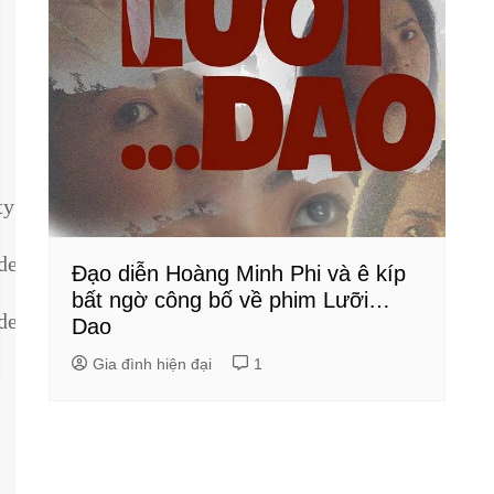
ty
dentity
Đạo diễn Hoàng Minh Phi và ê kíp
bất ngờ công bố về phim Lưỡi…
dentity
Dao
Gia đình hiện đại
1