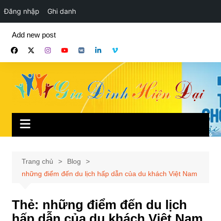
Đăng nhập
Ghi danh
Chuyển
Add new post
đến
phần
nội
dung
Trang chủ
Blog
những điểm đến du lịch hấp dẫn của du khách Việt Nam
Thẻ:
những điểm đến du lịch
hấp dẫn của du khách Việt Nam