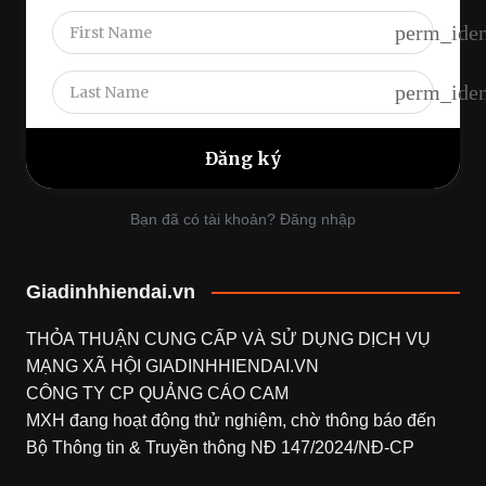
perm_iden
perm_iden
Bạn đã có tài khoản? Đăng nhập
Giadinhhiendai.vn
THỎA THUẬN CUNG CẤP VÀ SỬ DỤNG DỊCH VỤ
MẠNG XÃ HỘI
GIADINHHIENDAI.VN
CÔNG TY CP QUẢNG CÁO CAM
MXH đang hoạt động thử nghiệm, chờ thông báo đến
Bộ Thông tin & Truyền thông NĐ 147/2024/NĐ-CP