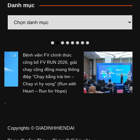
Danh mục
Danh
mục
Hệ thống Phòng khám
Chuyên khoa Trị liệu Thần
kinh Cột sống Hoa Kỳ (ACC)
tổ chức sự kiện kỷ niệm 20
năm hoạt động tại Việt Nam
Hệ thống Phòng khám ...
Copyrights © GIADINHHIENDAI
Bí quyết sống Thọ
Bí quyết Giảm cân