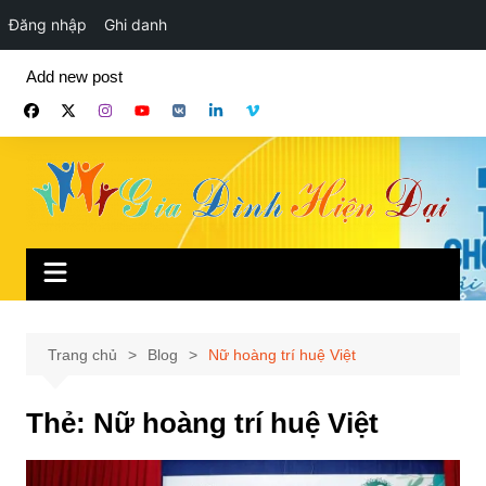
Đăng nhập
Ghi danh
Chuyển
Add new post
đến
phần
nội
dung
Trang chủ
Blog
Nữ hoàng trí huệ Việt
Thẻ:
Nữ hoàng trí huệ Việt