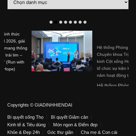
mục
Hệ thống Phòng khám
Chuyên khoa Trị liệu Thần
kinh Cột sống Hoa Kỳ (ACC)
tổ chức sự kiện kỷ niệm 20
năm hoạt động tại Việt Nam
Hệ thống Phòng khám ...
Copyrights © GIADINHHIENDAI
Bí quyết sống Thọ
Bí quyết Giảm cân
Kinh tế & Tiêu dùng
Món ngon & Điểm đẹp
Khỏe & Đẹp 24h
Góc thư giãn
Cha mẹ & Con cái