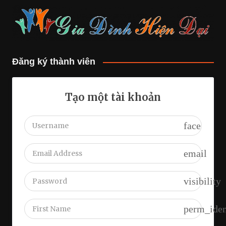
Đăng ký thành viên
Tạo một tài khoản
face
email
visibility
perm_iden