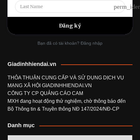
perm_iden
Bạn đã có tài khoản? Đăng nhập
Giadinhhiendai.vn
THỎA THUẬN CUNG CẤP VÀ SỬ DỤNG DỊCH VỤ
MẠNG XÃ HỘI
GIADINHHIENDAI.VN
CÔNG TY CP QUẢNG CÁO CAM
MXH đang hoạt động thử nghiệm, chờ thông báo đến
Bộ Thông tin & Truyền thông NĐ 147/2024/NĐ-CP
Danh mục
Danh