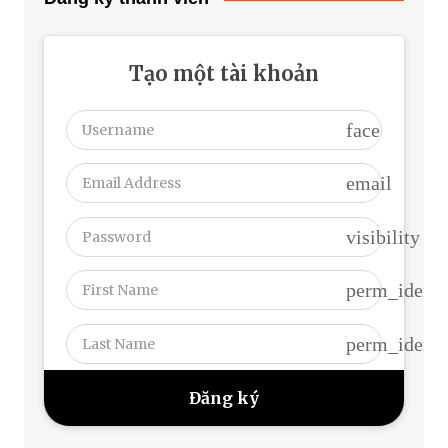
Tạo một tài khoản
face
email
visibility
perm_identi
perm_identi