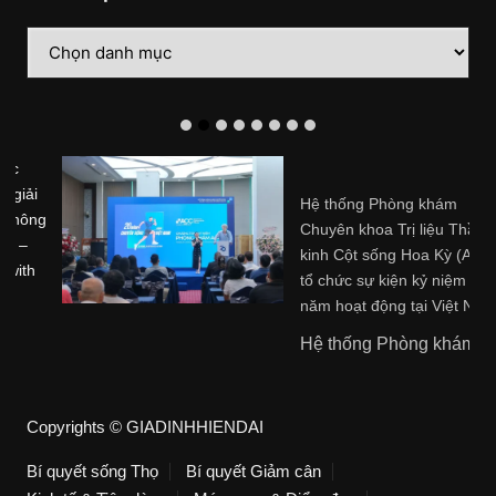
Danh
mục
Hệ thống Phòng khám
Chuyên khoa Trị liệu Thần
kinh Cột sống Hoa Kỳ (ACC)
tổ chức sự kiện kỷ niệm 20
năm hoạt động tại Việt Nam
Hệ thống Phòng khám ...
Copyrights © GIADINHHIENDAI
Bí quyết sống Thọ
Bí quyết Giảm cân
Kinh tế & Tiêu dùng
Món ngon & Điểm đẹp