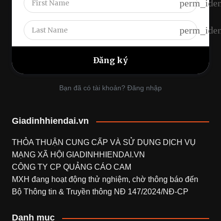
perm_iden
perm_iden
Bạn đã có tài khoản? Đăng nhập
Giadinhhiendai.vn
THỎA THUẬN CUNG CẤP VÀ SỬ DỤNG DỊCH VỤ
MẠNG XÃ HỘI
GIADINHHIENDAI.VN
CÔNG TY CP QUẢNG CÁO CAM
MXH đang hoạt động thử nghiệm, chờ thông báo đến
Bộ Thông tin & Truyền thông NĐ 147/2024/NĐ-CP
Danh mục