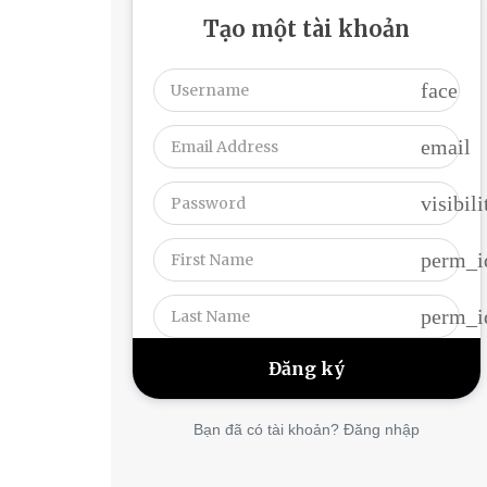
Tạo một tài khoản
face
email
visibili
perm_i
perm_i
Bạn đã có tài khoản? Đăng nhập