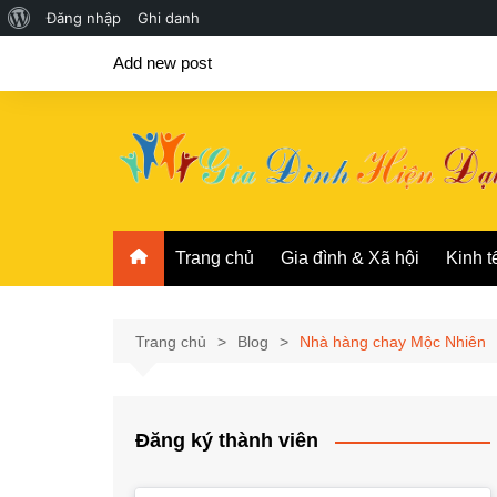
Giới
Đăng nhập
Ghi danh
Chuyển
thiệu
Add new post
đến
về
phần
WordPress
nội
dung
Trang chủ
Gia đình & Xã hội
Kinh t
Trang chủ
Blog
Nhà hàng chay Mộc Nhiên
Đăng ký thành viên