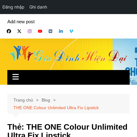
Đăng nhập
Ghi danh
Chuyển
Add new post
đến
phần
nội
dung
Trang chủ
Blog
THE ONE Colour Unlimited Ultra Fix Lipstick
Thẻ:
THE ONE Colour Unlimited
Ultra Fix Lipstick