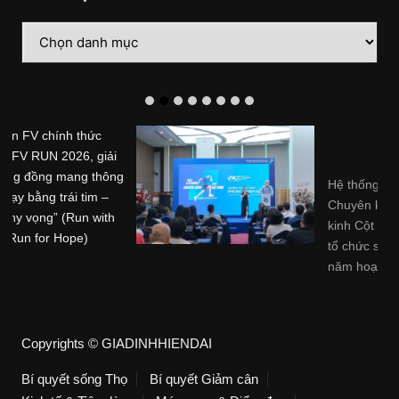
Danh
mục
Hệ thống Phòng khám
Chuyên khoa Trị liệu Thần
kinh Cột sống Hoa Kỳ (ACC)
tổ chức sự kiện kỷ niệm 20
năm hoạt động tại Việt Nam
Hệ thống Phòng khám ...
Copyrights © GIADINHHIENDAI
Bí quyết sống Thọ
Bí quyết Giảm cân
Kinh tế & Tiêu dùng
Món ngon & Điểm đẹp