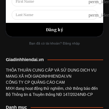
perm_iden
perm_iden
Bạn đã có tài khoản? Đăng nhập
Giadinhhiendai.vn
THỎA THUẬN CUNG CẤP VÀ SỬ DỤNG DỊCH VỤ
MẠNG XÃ HỘI
GIADINHHIENDAI.VN
CÔNG TY CP QUẢNG CÁO CAM
MXH đang hoạt động thử nghiệm, chờ thông báo đến
Bộ Thông tin & Truyền thông NĐ 147/2024/NĐ-CP
Danh mục