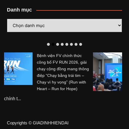
Danh mục
Danh
mục
Hệ thống Phòng khám
Chuyên khoa Trị liệu Thần
kinh Cột sống Hoa Kỳ (ACC)
tổ chức sự kiện kỷ niệm 20
năm hoạt động tại Việt Nam
Hệ thống Phòng khám ...
Copyrights © GIADINHHIENDAI
Bí quyết sống Thọ
Bí quyết Giảm cân