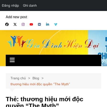
Đăng nhập
Ghi danh
Chuyển
Add new post
đến
phần
nội
dung
Trang chủ
Blog
thương hiệu mới độc quyền “The Myth”
Thẻ:
thương hiệu mới độc
quyền “The Myth”