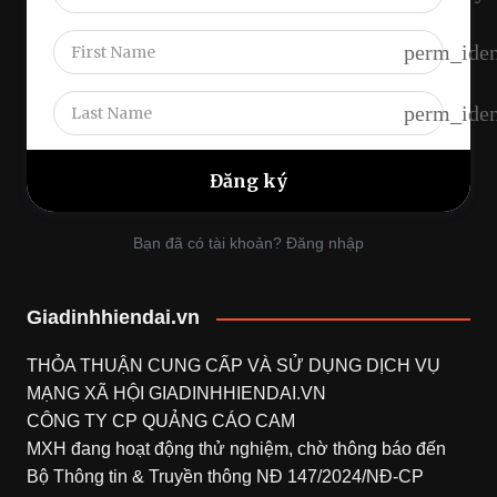
perm_iden
perm_iden
Bạn đã có tài khoản? Đăng nhập
Giadinhhiendai.vn
THỎA THUẬN CUNG CẤP VÀ SỬ DỤNG DỊCH VỤ
MẠNG XÃ HỘI
GIADINHHIENDAI.VN
CÔNG TY CP QUẢNG CÁO CAM
MXH đang hoạt động thử nghiệm, chờ thông báo đến
Bộ Thông tin & Truyền thông NĐ 147/2024/NĐ-CP