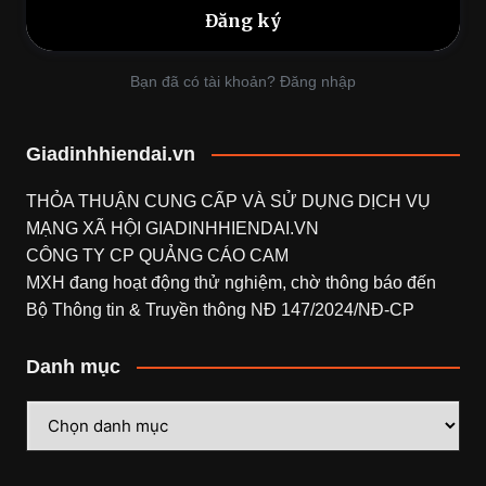
Bạn đã có tài khoản? Đăng nhập
Giadinhhiendai.vn
THỎA THUẬN CUNG CẤP VÀ SỬ DỤNG DỊCH VỤ
MẠNG XÃ HỘI
GIADINHHIENDAI.VN
CÔNG TY CP QUẢNG CÁO CAM
MXH đang hoạt động thử nghiệm, chờ thông báo đến
Bộ Thông tin & Truyền thông NĐ 147/2024/NĐ-CP
Danh mục
Danh
mục