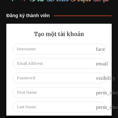
Đăng ký thành viên
Tạo một tài khoản
face
email
visibility
perm_iden
perm_iden