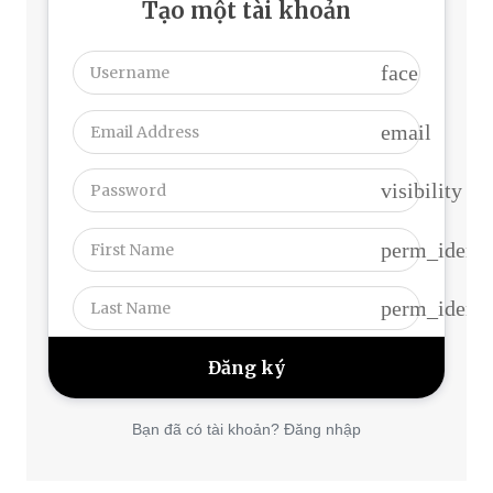
Tạo một tài khoản
face
email
visibility
perm_identi
perm_identi
Bạn đã có tài khoản? Đăng nhập