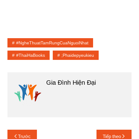
#NgheThuatTamRungCuaNguoiNhat
#ThaiHaBooks
;phaidepyeukieu
Gia Đình Hiện Đại
Điều
Trước
Tiếp theo