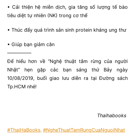
• Cải thiện hệ miễn dịch, gia tăng số lượng tế bào
tiêu diệt tự nhiên (NK) trong cơ thể
• Thúc đẩy quá trình sản sinh protein kháng ung thư
• Giúp bạn giảm cân
—————
Để hiểu hơn về “Nghệ thuật tắm rừng của người
Nhật” hẹn gặp các bạn sáng thứ Bảy ngày
10/08/2019, buổi giao lưu diễn ra tại Đường sách
Tp.HCM nhé!
Thaihabooks
#
ThaiHaBooks,
#
NgheThuatTamRungCuaNguoiNhat