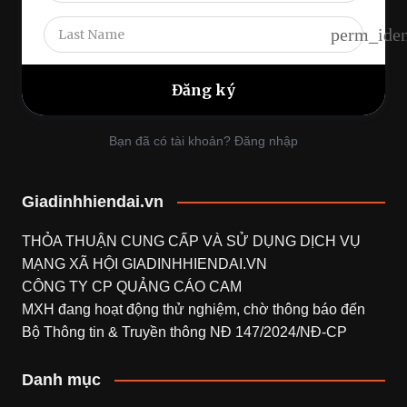
perm_iden
Bạn đã có tài khoản? Đăng nhập
Giadinhhiendai.vn
THỎA THUẬN CUNG CẤP VÀ SỬ DỤNG DỊCH VỤ
MẠNG XÃ HỘI
GIADINHHIENDAI.VN
CÔNG TY CP QUẢNG CÁO CAM
MXH đang hoạt động thử nghiệm, chờ thông báo đến
Bộ Thông tin & Truyền thông NĐ 147/2024/NĐ-CP
Danh mục