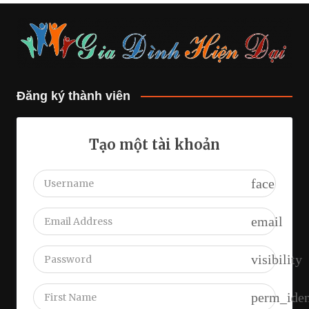
Đăng ký thành viên
Tạo một tài khoản
face
email
visibility
perm_iden