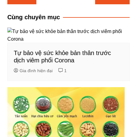
hướng
bài
Cùng chuyên mục
viết
Tự bảo vệ sức khỏe bản thân trước
dịch viêm phổi Corona
Gia đình hiện đại
1