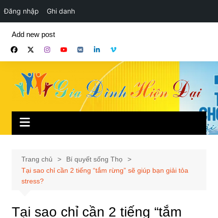
Đăng nhập
Ghi danh
Chuyển
Add new post
đến
phần
nội
dung
Trang chủ
Bí quyết sống Thọ
Tại sao chỉ cần 2 tiếng “tắm rừng” sẽ giúp bạn giải tỏa
stress?
Tại sao chỉ cần 2 tiếng “tắm