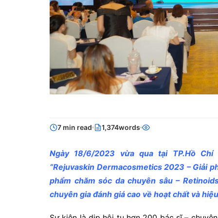
7 min read
1,374words
Ngày 18/6/2023 vừa qua tại TP.Hồ Chí
“Rejuvaskin Dermacosmetics 2023 – Giải ph
phẩm chăm sóc da chuyên sâu – Retinoid
chuyên gia đánh giá cao về hoạt chất và hiệ
Sự kiện là dịp hội tụ hơn 200 bác sĩ – chuyê