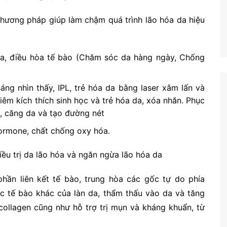
 phương pháp giúp làm chậm quá trình lão hóa da hiệu
óa, điều hòa tế bào (Chăm sóc da hàng ngày, Chống
sáng nhìn thấy, IPL, trẻ hóa da bằng laser xâm lấn và
iêm kích thích sinh học và trẻ hóa da, xóa nhăn. Phục
h, căng da và tạo đường nét
hormone, chất chống oxy hóa.
iều trị da lão hóa và ngăn ngừa lão hóa da
hần liên kết tế bào, trung hòa các gốc tự do phía
ác tế bào khác của làn da, thẩm thấu vào da và tăng
h collagen cũng như hỗ trợ trị mụn và kháng khuẩn, từ