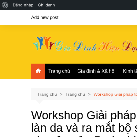
Giới
Đăng nhập
Ghi danh
Chuyển
thiệu
Add new post
đến
về
phần
WordPress
nội
dung
Trang chủ
Gia đình & Xã hội
Kinh t
Trang chủ
Trang chủ
Workshop Giải pháp t
Workshop Giải pháp
làn da và ra mắt b