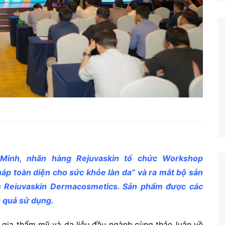
 Minh, nhãn hàng Rejuvaskin tổ chức Workshop
áp toàn diện cho sức khỏe làn da” và ra mắt bộ sản
s Reiuvaskin Dermacosmetics. Sản phẩm được các
u quả sử dụng.
n gia thẩm mỹ và da liễu đầu ngành cùng thảo luận về