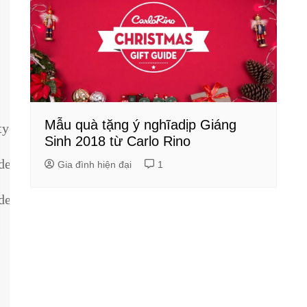
Mẫu quà tặng ý nghĩadịp Giáng
ty
Sinh 2018 từ Carlo Rino
dentity
Gia đình hiện đại
1
dentity