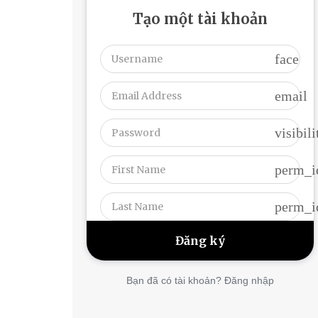
Tạo một tài khoản
face
email
visibili
perm_i
perm_i
Bạn đã có tài khoản? Đăng nhập