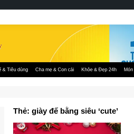
ế & Tiêu dùng
Cha mẹ & Con cái
Khỏe & Đẹp 24h
Món 
Thẻ:
giày đế bằng siêu ‘cute’