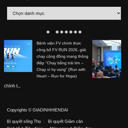
Danh
mục
Hệ thống Phòng khám
Chuyên khoa Trị liệu Thần
kinh Cột sống Hoa Kỳ (ACC)
tổ chức sự kiện kỷ niệm 20
năm hoạt động tại Việt Nam
Hệ thống Phòng khám ...
Copyrights © GIADINHHIENDAI
Bí quyết sống Thọ
Bí quyết Giảm cân
Kinh tế & Tiêu dùng
Món ngon & Điểm đẹp