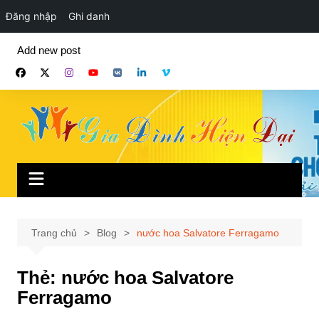
Đăng nhập
Ghi danh
Chuyển
Add new post
đến
phần
nội
dung
Trang chủ
Blog
nước hoa Salvatore Ferragamo
Thẻ:
nước hoa Salvatore
Ferragamo