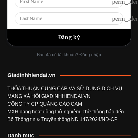
perm_iden
perm_iden
Bạn đã có tài khoản? Đăng nhập
Giadinhhiendai.vn
THỎA THUẬN CUNG CẤP VÀ SỬ DỤNG DỊCH VỤ
MẠNG XÃ HỘI
GIADINHHIENDAI.VN
CÔNG TY CP QUẢNG CÁO CAM
MXH đang hoạt động thử nghiệm, chờ thông báo đến
Bộ Thông tin & Truyền thông NĐ 147/2024/NĐ-CP
Danh mục